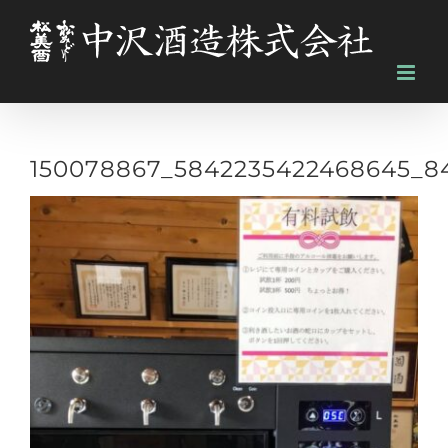
Skip
to
content
150078867_5842235422468645_8