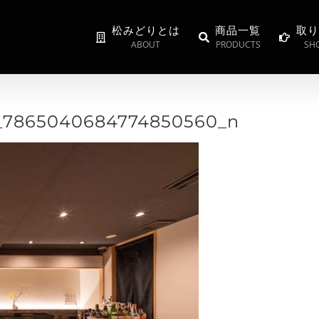
松みどりとは
商品一覧
取り
ABOUT
PRODUCTS
SHO
7_7865040684774850560_n