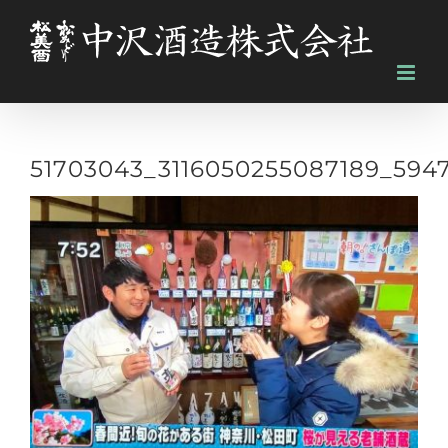
Skip
to
content
51703043_3116050255087189_594