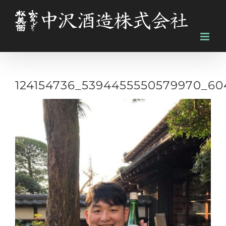
Skip
to
content
124154736_5394455550579970_6