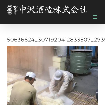
Skip
to
content
50636624_3071920412833507_293