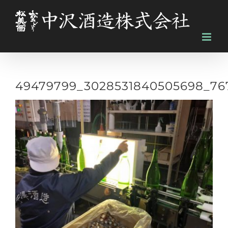
Skip
to
content
49479799_3028531840505698_76