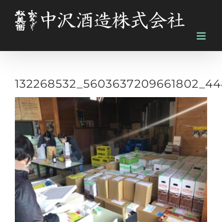
Skip
to
content
132268532_5603637209661802_44