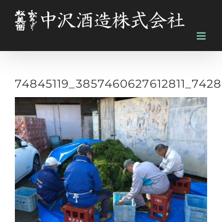
Skip
to
content
74845119_3857460627612811_742