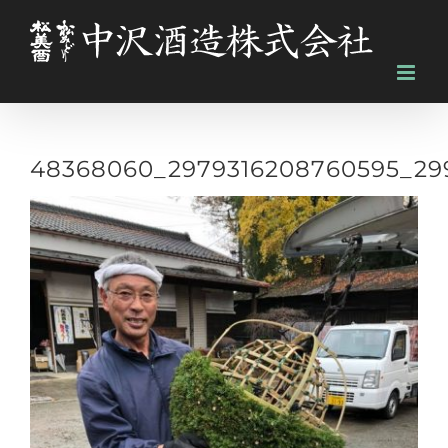
Skip
to
content
48368060_2979316208760595_29