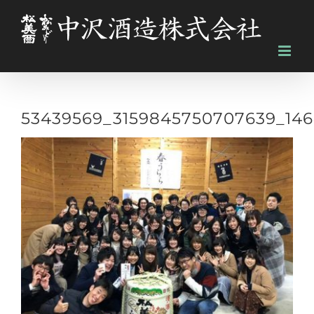
Skip
to
content
53439569_3159845750707639_14