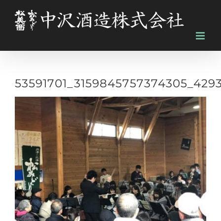
Skip
to
content
53591701_3159845757374305_429