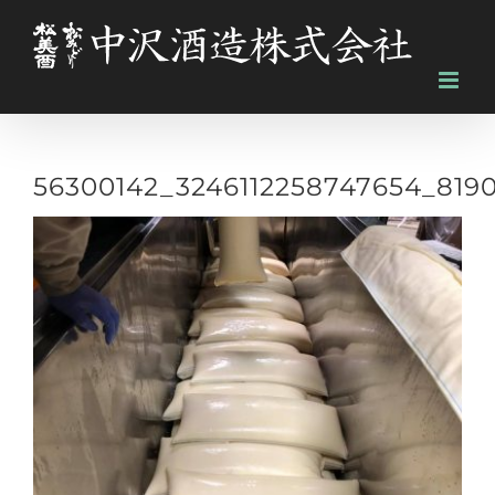
Skip
to
content
56300142_3246112258747654_819