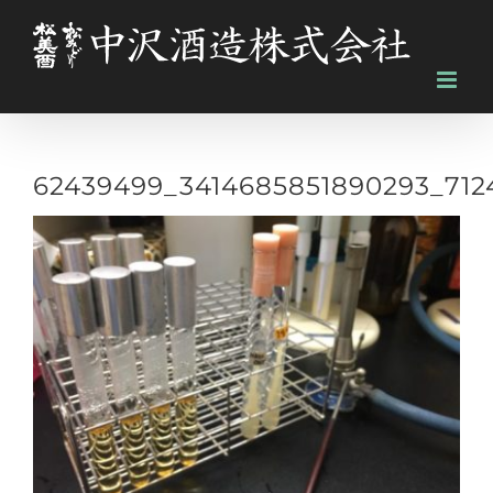
Skip
to
content
62439499_3414685851890293_712