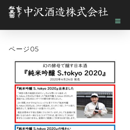
Skip
to
content
ページ05