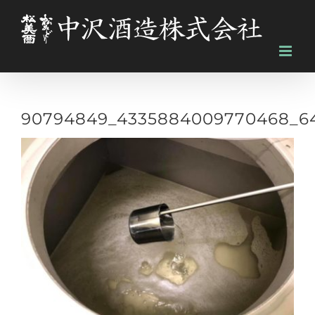
Skip
to
content
90794849_4335884009770468_6