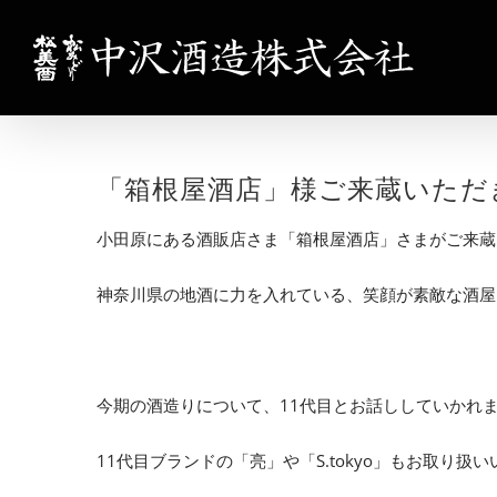
Skip
to
content
「箱根屋酒店」様ご来蔵いただ
小田原にある酒販店さま「箱根屋酒店」さまがご来蔵
神奈川県の地酒に力を入れている、笑顔が素敵な酒屋
今期の酒造りについて、11代目とお話ししていかれ
11代目ブランドの「亮」や「S.tokyo」もお取り扱