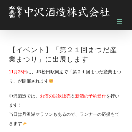
Skip
to
content
【イベント】「第２１回まつだ産
業まつり」に出展します
11月25日
に、JR松田駅周辺で「第２１回まつだ産業まつ
り」が開催されます
中沢酒造では、
お酒の試飲販売
＆
新酒の予約受付
を行い
ます！
当日は丹沢湖マラソンもあるので、ランナーの応援もで
きます