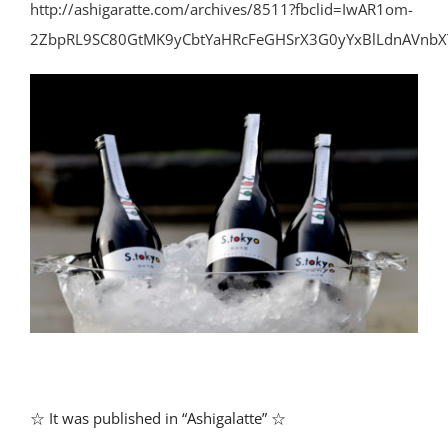
http://ashigaratte.com/archives/8511?fbclid=IwAR1om-
2ZbpRL9SC80GtMK9yCbtYaHRcFeGHSrX3G0yYxBlLdnAVnbX
☆ It was published in “Ashigalatte” ☆