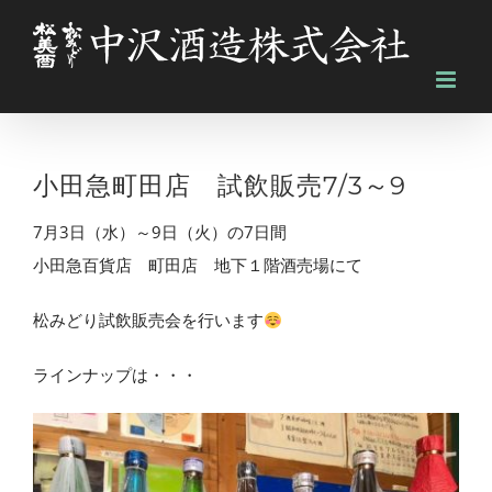
Skip
to
content
小田急町田店 試飲販売7/3～9
7月3日（水）～9日（火）の7日間
小田急百貨店 町田店 地下１階酒売場にて
松みどり試飲販売会を行います
ラインナップは・・・