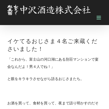
Skip
to
content
イケてるおじさま４名ご来蔵くだ
さいました！
「これから、富士山の河口湖にある別荘マンションで宴
会なんだよ！男４人でね！」
と眼をキラキラさせながら語るおじさまたち。
お酒を買って、食材を買って、夜まで語り明かすのだそ