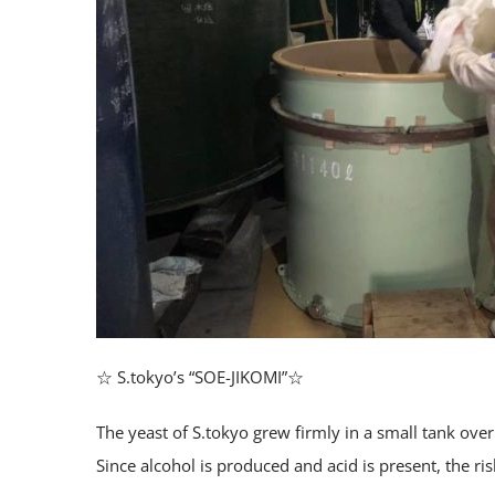
☆ S.tokyo’s “SOE-JIKOMI”☆
The yeast of S.tokyo grew firmly in a small tank ove
Since alcohol is produced and acid is present, the r