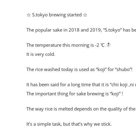
☆ S.tokyo brewing started ☆
The popular sake in 2018 and 2019, “S.tokyo” has b
The temperature this morning is -2 ℃
It is very cold.
The rice washed today is used as “koji” for “shubo”!
It has been said for a long time that it is “chii koji ,n
The important thing for sake brewing is “koji” !
The way rice is melted depends on the quality of the “
It’s a simple task, but that’s why we stick.