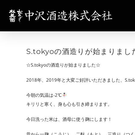
Skip
to
content
S.tokyoの酒造りが始まりました☆S.
☆S.tokyoの酒造りが始まりました☆
2018年、2019年と大変ご好評いただきました、S.t
今朝の気温は-2℃
キリリと寒く、身も心も引き締まります。
今日洗った米は、酒母に使う麹にします！
昔から一麹（こうじ）、二酛（もと）、三造り（つく