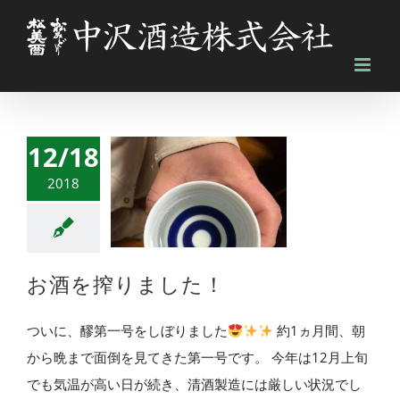
Skip
to
content
12/18
2018
お酒を搾りました！
ついに、醪第一号をしぼりました
約1ヵ月間、朝
から晩まで面倒を見てきた第一号です。 今年は12月上旬
でも気温が高い日が続き、清酒製造には厳しい状況でし