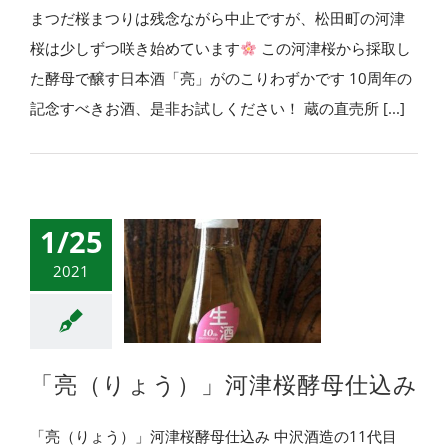
まつだ桜まつりは残念ながら中止ですが、松田町の河津
桜は少しずつ咲き始めています
この河津桜から採取し
た酵母で醸す日本酒「亮」がのこりわずかです 10周年の
記念すべきお酒、是非お試しください！ 蔵の直売所 [...]
1/25
2021
「亮（りょう）」河津桜酵母仕込み
「亮（りょう）」河津桜酵母仕込み 中沢酒造の11代目