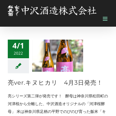
Skip
to
content
4/1
2022
亮ver.キヌヒカリ 4月3日発売！
亮シリーズ第二弾が発売です！ 酵母は神奈川県松田町の
河津桜から分離した、中沢酒造オリジナルの「河津桜酵
母」 米は神奈川県足柄の平野でのびのび育った飯米「キ